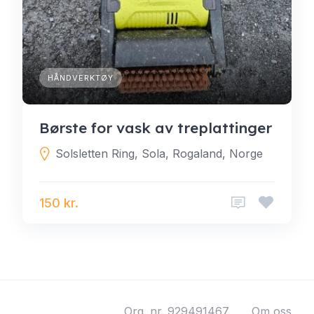
HÅNDVERKTØY
Børste for vask av treplattinger
Solsletten Ring, Sola, Rogaland, Norge
150 kr.
Org. nr. 929491467
Om oss