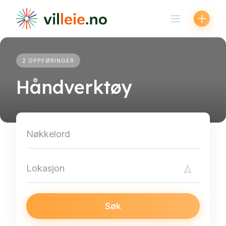
Skip
to
content
2 OPPFØRINGER
Håndverktøy
Søk