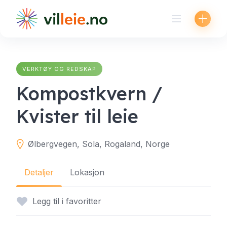
Skip
to
content
VERKTØY OG REDSKAP
Kompostkvern /
Kvister til leie
Ølbergvegen, Sola, Rogaland, Norge
Detaljer
Lokasjon
Legg til i favoritter