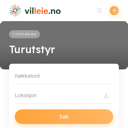
Skip
to
content
1 OPPFØRING
Turutstyr
Søk