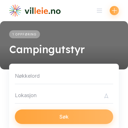
Skip
to
content
1 OPPFØRING
Campingutstyr
Søk